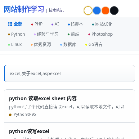
网站制作学习
| 技术笔记
全部
PHP
AI
JS脚本
网站优化
Python
经验与学习
前端
Photoshop
Excel
共 19 篇文章
Linux
优秀资源
数据库
Go语言
excel,关于excel,aspexcel
python 读取excel sheet 内容
python写了个代码直接读取excel，可以读取本地文件，可以读
取网络excel。仅支持新版excel的xlsx格式，不支持csv
Python
95
python读写excel