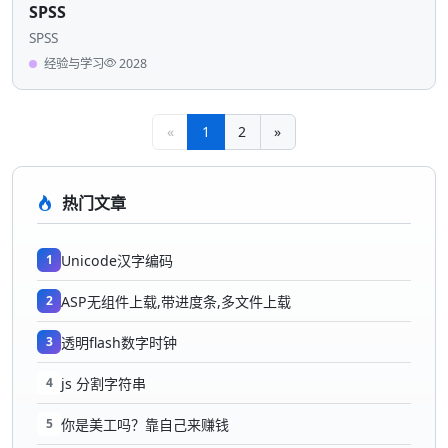
SPSS
SPSS
经验与学习
2028
«
1
2
»
热门文章
1
Unicode汉字编码
2
ASP无组件上载,带进度条,多文件上载
3
透明flash数字时钟
4
js 分割字符串
5
你是美工吗？靠自己来赚钱