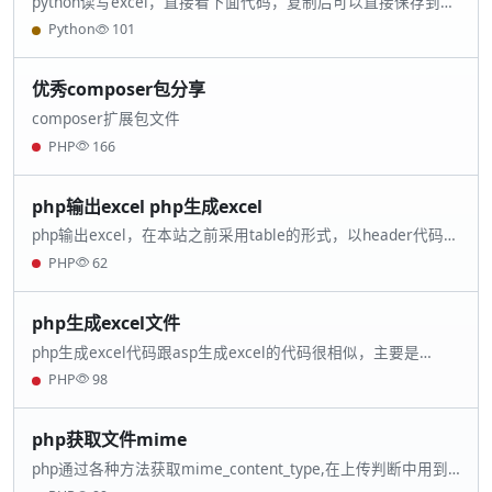
python读写excel，直接看下面代码，复制后可以直接保存到本
地.py文件直接运行。
Python
101
优秀composer包分享
composer扩展包文件
PHP
166
php输出excel php生成excel
php输出excel，在本站之前采用table的形式，以header代码打
开网页为excel进行保存，但是在header方法中生成的excel不
PHP
62
是标准的，有的时候不能被微软的excel识别，传送也不好
php生成excel文件
php生成excel代码跟asp生成excel的代码很相似，主要是
header的输出的excel文件代码如下
PHP
98
php获取文件mime
php通过各种方法获取mime_content_type,在上传判断中用到
上传文件的判断.但是文件格式怎么获取呢?就是以下方法