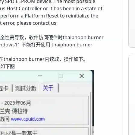
ny SPD EEPROM device. The most possible
s Host Controller or it has been in a state of
erform a Platform Reset to reinitialize the
t error, please contact us.
性高导致，软件访问硬件时thaiphoon burner
11 不能打开使用 thaiphoon burner
aiphoon burner内读取，操作如下。
,如下图