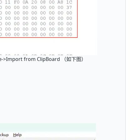
->Import from ClipBoard （如下图）