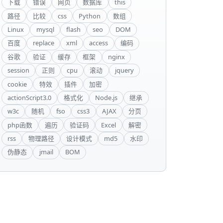
下载
错误
网页
数据库
this
路径
比较
css
Python
数组
Linux
mysql
flash
seo
DOM
百度
replace
xml
access
编码
谷歌
验证
缓存
框架
nginx
session
正则
cpu
滚动
jquery
cookie
特效
插件
加密
actionScript3.0
格式化
Node.js
继承
w3c
随机
fso
css3
AJAX
分页
php函数
遍历
验证码
Excel
解密
rss
物理路径
设计模式
md5
水印
伪静态
jmail
BOM