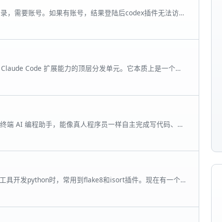
登录，需要账号。如果有账号，结果登陆后codex插件无法访
CodexPlusPlus 完美避免登录，可以使用所有功能。
n 是 Claude Code 扩展能力的顶层分发单元。它本质上是一个包
代码包或仓库。 主要作用：用于打包、管理和分发一组功能。
pic 推出的终端 AI 编程助手，能像真人程序员一样自主完成写代码、修
置多agent（就是设定多个角色人物）可以并行工作。
等开发工具开发python时，常用到flake8和isort插件。现在有一个
lt;br&gt;直接在插件市场搜索安装，安