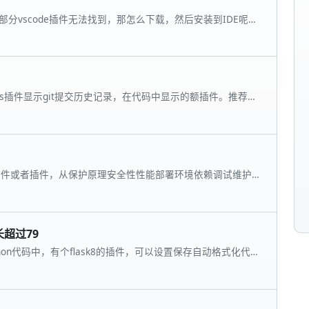
搜索部分vscode插件无法找到，那怎么下载，然后安装到IDE呢，
GitLens插件显示git提交历史记录，在代码中显示的额插件。推荐使
软件或者插件，从保护原理安全性性能部署环境依赖调试维护
进行比较
行长超过79
开发python代码中，有个flask8的插件，可以设置保存自动格式化代