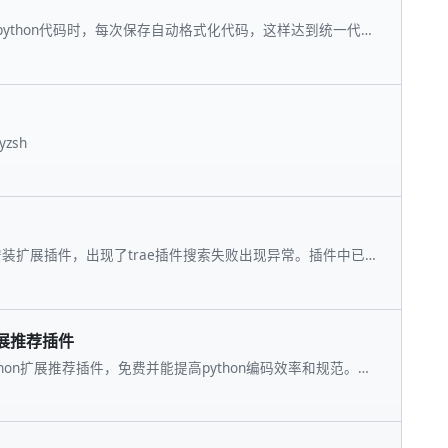
sor编写python代码时，每次保存自动格式化代码，这样达到统一代码
8一个是BlackFormatter两个都会格式化代码，
zsh
天安装扩展插件，出现了trae插件搜索失败出现异常。插件中已
介绍无法查看。
on扩展推荐插件
rPython扩展推荐插件，免费并能提高python编码效率和规范。可