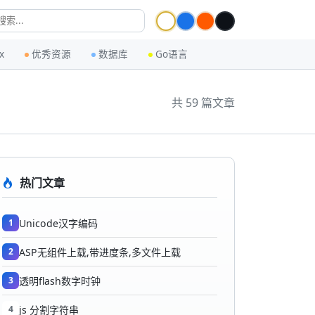
x
优秀资源
数据库
Go语言
共 59 篇文章
热门文章
1
Unicode汉字编码
2
ASP无组件上载,带进度条,多文件上载
3
透明flash数字时钟
4
js 分割字符串