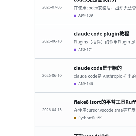
2026-07-05
在使用codex安装后，出现无法
问，无法使用codex 那么使用这个
AI
109
claude code plugin教程
2026-06-10
Plugins（插件）的作用Plugi
含配置、依赖和具体指令的独立
AI
171
通过安
claude code是干嘛的
2026-06-10
claude code是 Anthro
Bug 等全流程任务‌,可以通过设
AI
146
flake8 isort的平替工具Ruff
2026-04-15
在使用cursor,vscode,trae
使用Rust开发的更快的插件Ruff&
Python
159