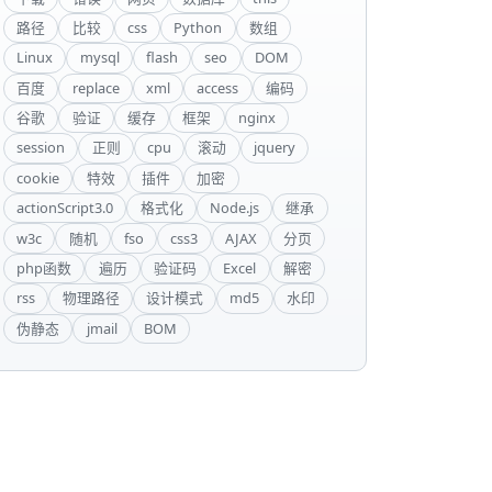
路径
比较
css
Python
数组
Linux
mysql
flash
seo
DOM
百度
replace
xml
access
编码
谷歌
验证
缓存
框架
nginx
session
正则
cpu
滚动
jquery
cookie
特效
插件
加密
actionScript3.0
格式化
Node.js
继承
w3c
随机
fso
css3
AJAX
分页
php函数
遍历
验证码
Excel
解密
rss
物理路径
设计模式
md5
水印
伪静态
jmail
BOM