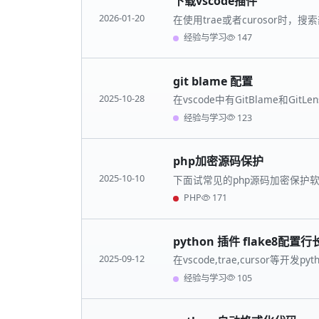
下载vscode插件
2026-01-20
在使用trae或者curosor时，
看下面的方法。
经验与学习
147
git blame 配置
2025-10-28
在vscode中有GitBlame和
用gitblanme更加简洁。
经验与学习
123
php加密源码保护
2025-10-10
下面试常见的php源码加密保护
提供商是否免费使用场景的属性
PHP
171
python 插件 flake8配置
2025-09-12
在vscode,trae,cursor等
码。
经验与学习
105