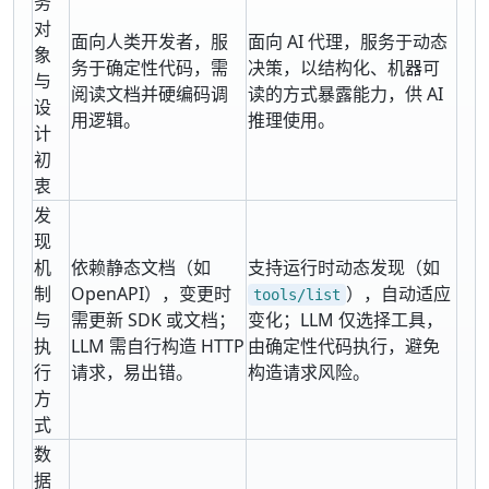
务
对
面向人类开发者，服
面向 AI 代理，服务于动态
象
务于确定性代码，需
决策，以结构化、机器可
与
阅读文档并硬编码调
读的方式暴露能力，供 AI
设
用逻辑。
推理使用。
计
初
衷
发
现
机
依赖静态文档（如
支持运行时动态发现（如
制
OpenAPI），变更时
），自动适应
tools/list
与
需更新 SDK 或文档；
变化；LLM 仅选择工具，
执
LLM 需自行构造 HTTP
由确定性代码执行，避免
行
请求，易出错。
构造请求风险。
方
式
数
据