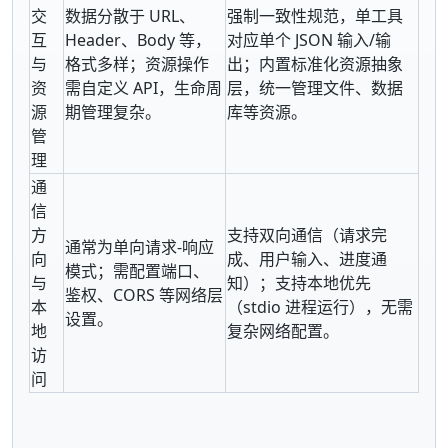
交
数据分散于 URL、
强制一致性规范，单工具
互
Header、Body 等，
对应单个 JSON 输入/输
与
格式多样；资源操作
出；内置标准化资源抽象
资
需自定义 API，生命周
层，统一管理文件、数据
源
期管理复杂。
库等资源。
管
理
通
信
方
支持双向通信（请求完
通常为单向请求-响应
向
成、用户输入、进度通
模式；需配置端口、
与
知）；支持本地优先
鉴权、CORS 等网络层
本
（stdio 进程运行），无需
设置。
地
复杂网络配置。
访
问