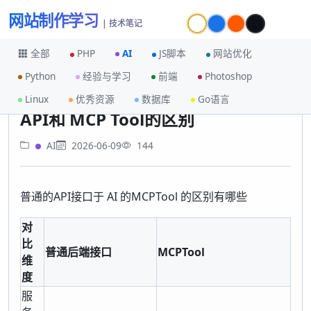
网站制作学习
| 技术笔记
全部
PHP
AI
JS脚本
网站优化
Python
经验与学习
前端
Photoshop
首页
AI
API和 MCP Tool的区别
Linux
优秀资源
数据库
Go语言
API和 MCP Tool的区别
AI
2026-06-09
144
普通的API接口于 AI 的MCPTool 的区别有哪些
对
比
普通后端接口
MCPTool
维
度
服