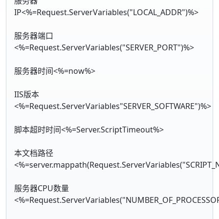
服务器
IP<%=Request.ServerVariables("LOCAL_ADDR")%>
服务器端口
<%=Request.ServerVariables("SERVER_PORT")%>
服务器时间<%=now%>
IIS版本
<%=Request.ServerVariables"SERVER_SOFTWARE")%>
脚本超时时间<%=Server.ScriptTimeout%>
本文档路径
<%=server.mappath(Request.ServerVariables("SCRIPT
服务器CPU数量
<%=Request.ServerVariables("NUMBER_OF_PROCESSO