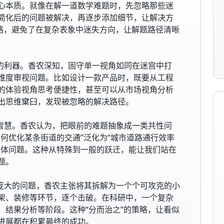
心本质。就像在解一道数学难题时，先忽略那些迷
简化后的问题被解决，再逐步添加细节，让解决方
策略，避免了在复杂表象中迷失方向，让解题路径清晰
式的利器。香农深知，固守单一视角如同在迷宫中打
维度审视问题。比如设计一款产品时，既要从工程
的体验视角思考便捷性，甚至可以从市场视角分析
出思维窠臼，发现被忽略的解决路径。
的智慧。香农认为，把眼前的难题抽象成一类共性问
何优化某条街道的交通”泛化为“城市道路通行效率
具体问题。这种从特殊到一般的跃迁，能让我们站在
题。
对庞大的问题，香农主张将其拆解为一个个可攻克的小
架、装修等环节，逐个击破。在科研中，一个复杂
、结果分析等阶段。这种“分而治之”的策略，让看似
进展都在积累最终的成功。