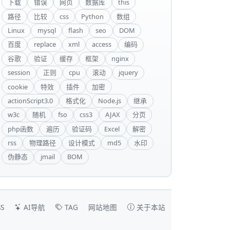
下载
错误
网页
数据库
this
路径
比较
css
Python
数组
Linux
mysql
flash
seo
DOM
百度
replace
xml
access
编码
谷歌
验证
缓存
框架
nginx
session
正则
cpu
滚动
jquery
cookie
特效
插件
加密
actionScript3.0
格式化
Node.js
继承
w3c
随机
fso
css3
AJAX
分页
php函数
遍历
验证码
Excel
解密
rss
物理路径
设计模式
md5
水印
伪静态
jmail
BOM
S
AI导航
TAG
网站地图
关于本站