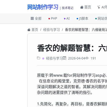
网站制作学习
首页
AI
| 技术笔记
全部
PHP
AI
JS脚本
网站
首页
经验与学习
香农的解题智慧：六维破局
香农的解题智慧：六
经验与学习
2026-04-04
191
原载于:转www.载for网站制作学习asp必.
在信息论的殿堂里，克劳德·香农的名字
深谙问题解决之道的智者。其解决问题的
杂问题的迷雾提供了清晰的指引。
1.先简化，再复杂，再目标，是香农解