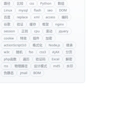
路径
比较
css
Python
数组
Linux
mysql
flash
seo
DOM
百度
replace
xml
access
编码
谷歌
验证
缓存
框架
nginx
session
正则
cpu
滚动
jquery
cookie
特效
插件
加密
actionScript3.0
格式化
Node.js
继承
w3c
随机
fso
css3
AJAX
分页
php函数
遍历
验证码
Excel
解密
rss
物理路径
设计模式
md5
水印
伪静态
jmail
BOM