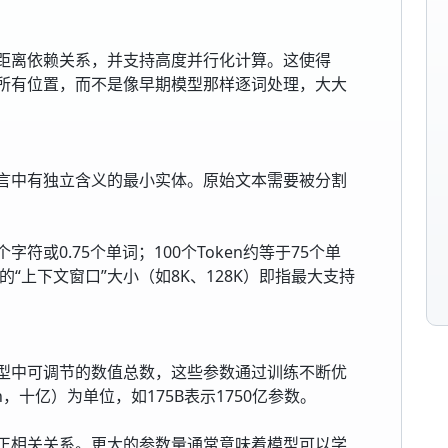
距离依赖关系，并支持高度并行化计算。这使得
本中的所有位置，而不是像早期模型那样逐词处理，大大
言中有独立含义的最小实体。原始文本需要被分割
。
字符或0.75个单词；100个Token约等于75个单
型的“上下文窗口”大小（如8K、128K）即指最大支持
型中可调节的数值总数，这些参数通过训练不断优
n，十亿）为单位，如175B表示1750亿参数。
正相关关系。更大的参数量通常意味着模型可以学