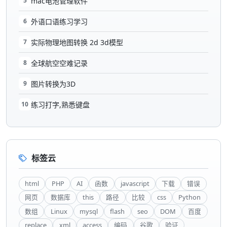
5
mac电池管理软件
6
外语口语练习学习
7
实际物理地图转换 2d 3d模型
8
全球航空空难记录
9
图片转换为3D
10
练习打字,熟悉键盘
标签云
html
PHP
AI
函数
javascript
下载
错误
网页
数据库
this
路径
比较
css
Python
数组
Linux
mysql
flash
seo
DOM
百度
replace
xml
access
编码
谷歌
验证