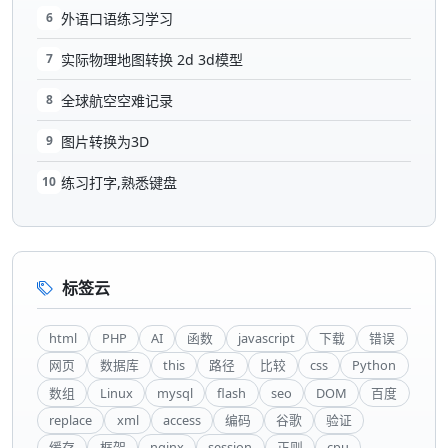
6
外语口语练习学习
7
实际物理地图转换 2d 3d模型
8
全球航空空难记录
9
图片转换为3D
10
练习打字,熟悉键盘
标签云
html
PHP
AI
函数
javascript
下载
错误
网页
数据库
this
路径
比较
css
Python
数组
Linux
mysql
flash
seo
DOM
百度
replace
xml
access
编码
谷歌
验证
缓存
框架
nginx
session
正则
cpu