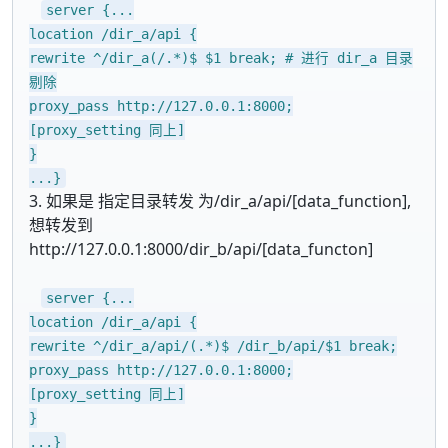
server {...
location /dir_a/api {
rewrite ^/dir_a(/.*)$ $1 break; # 进行 dir_a 目录
剔除
proxy_pass http://127.0.0.1:8000;
[proxy_setting 同上]
}
...}
3. 如果是 指定目录转发 为/dir_a/api/[data_function],
想转发到
http://127.0.0.1:8000/dir_b/api/[data_functon]
server {...
location /dir_a/api {
rewrite ^/dir_a/api/(.*)$ /dir_b/api/$1 break;
proxy_pass http://127.0.0.1:8000;
[proxy_setting 同上]
}
...}