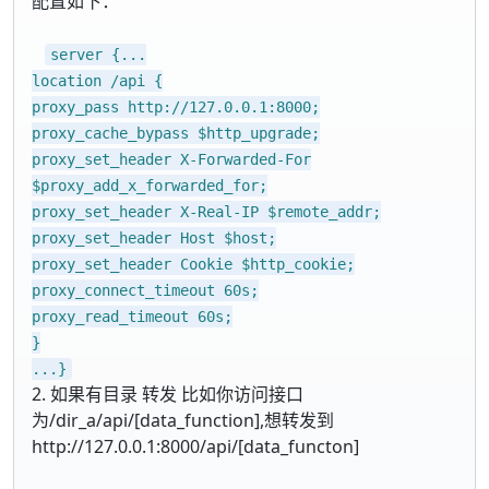
配置如下：
server {...
location /api {
proxy_pass http://127.0.0.1:8000;
proxy_cache_bypass $http_upgrade;
proxy_set_header X-Forwarded-For
$proxy_add_x_forwarded_for;
proxy_set_header X-Real-IP $remote_addr;
proxy_set_header Host $host;
proxy_set_header Cookie $http_cookie;
proxy_connect_timeout 60s;
proxy_read_timeout 60s;
}
...}
2. 如果有目录 转发 比如你访问接口
为/dir_a/api/[data_function],想转发到
http://127.0.0.1:8000/api/[data_functon]