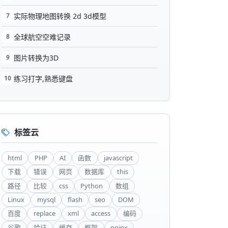
7
实际物理地图转换 2d 3d模型
8
全球航空空难记录
9
图片转换为3D
10
练习打字,熟悉键盘
标签云
html
PHP
AI
函数
javascript
下载
错误
网页
数据库
this
路径
比较
css
Python
数组
Linux
mysql
flash
seo
DOM
百度
replace
xml
access
编码
谷歌
验证
缓存
框架
nginx