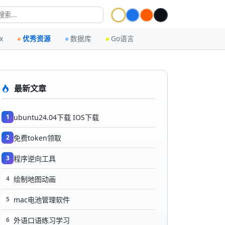
x
优秀资源
数据库
Go语言
最新文章
1
ubuntu24.04下载 IOS下载
2
免费token领取
3
程序逆向工具
4
绘制地图动画
5
mac电池管理软件
6
外语口语练习学习