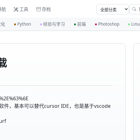
导航
工具
存档
优化
Python
经验与学习
前端
Photoshop
Linu
下载
%2E%63%6E
似，的软件，基本可以替代cursor IDE，也是基于vscode
urf