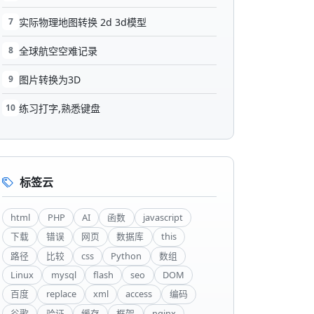
7
实际物理地图转换 2d 3d模型
8
全球航空空难记录
9
图片转换为3D
10
练习打字,熟悉键盘
标签云
html
PHP
AI
函数
javascript
下载
错误
网页
数据库
this
路径
比较
css
Python
数组
Linux
mysql
flash
seo
DOM
百度
replace
xml
access
编码
谷歌
验证
缓存
框架
nginx