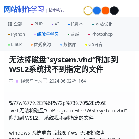
网站制作学习
| 技术笔记
全部
PHP
AI
JS脚本
网站优化
Python
经验与学习
前端
Photoshop
首页
经验与学习
Linux
优秀资源
数据库
Go语言
无法将磁盘“system.vhd”附加到 WSL2系统找不到指定的文件
无法将磁盘“system.vhd”附加到
WSL2系统找不到指定的文件
经验与学习
2024-06-02
164
%77w%77%2Ef%6F%72p%73%70%2Ec%6E
wsl 无法将磁盘“C:\Program Files\WSL\system.vhd”
附加到 WSL2： 系统找不到指定的文件
windows 系统重启后出现了wsl 无法将磁盘