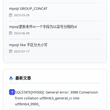
mysql GROUP_CONCAT
2023-03-28
mysql更新条件in一个字段为以逗号分隔的id
2023-06-09
mysql like 不区分大小写
2023-07-17
最新文章
1
SQLSTATE[HY000]: General error: 3988 Conversion
from collation utf8mb3_general_ci into
utf8mb4_0900_