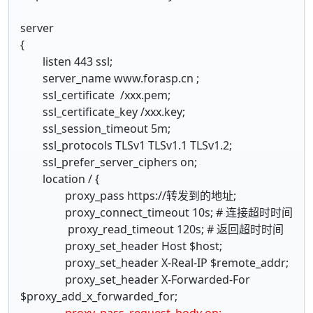
server
{
listen 443 ssl;
server_name www.forasp.cn ;
ssl_certificate /xxx.pem;
ssl_certificate_key /xxx.key;
ssl_session_timeout 5m;
ssl_protocols TLSv1 TLSv1.1 TLSv1.2;
ssl_prefer_server_ciphers on;
location / {
proxy_pass https://转发到的地址;
proxy_connect_timeout 10s; # 连接超时时间
proxy_read_timeout 120s; # 返回超时时间
proxy_set_header Host $host;
proxy_set_header X-Real-IP $remote_addr;
proxy_set_header X-Forwarded-For
$proxy_add_x_forwarded_for;
proxy_pass_request_body on;