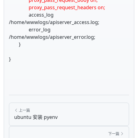
proxy_pass_request_headers on;
access_log
/home/wwwlogs/apiserver_access.log;
error_log
/home/wwwlogs/apiserver_error.log;
}
}
上一篇
ubuntu 安装 pyenv
下一篇