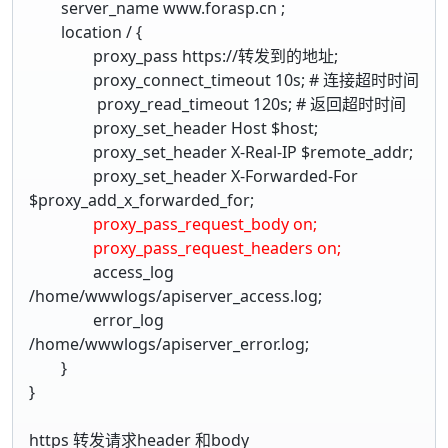
server_name www.forasp.cn ;
location / {
proxy_pass https://转发到的地址;
proxy_connect_timeout 10s; # 连接超时时间
proxy_read_timeout 120s; # 返回超时时间
proxy_set_header Host $host;
proxy_set_header X-Real-IP $remote_addr;
proxy_set_header X-Forwarded-For
$proxy_add_x_forwarded_for;
proxy_pass_request_body on;
proxy_pass_request_headers on;
access_log
/home/wwwlogs/apiserver_access.log;
error_log
/home/wwwlogs/apiserver_error.log;
}
}
https 转发请求header 和body