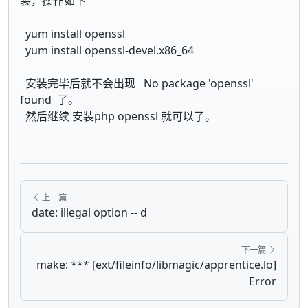
装，操作如下
yum install openssl
yum install openssl-devel.x86_64
安装完毕后就不会出现 No package 'openssl'
found 了。
然后继续 安装php openssl 就可以了。
上一篇
date: illegal option -- d
下一篇
make: *** [ext/fileinfo/libmagic/apprentice.lo]
Error