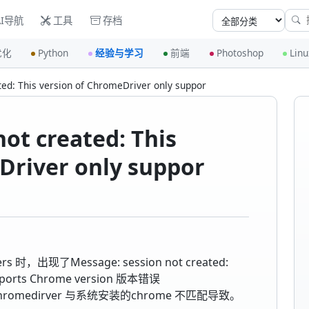
I导航
工具
存档
优化
Python
经验与学习
前端
Photoshop
Linu
ted: This version of ChromeDriver only suppor
ot created: This
Driver only suppor
rs 时，出现了Message: session not created:
supports Chrome version 版本错误
romedirver 与系统安装的chrome 不匹配导致。