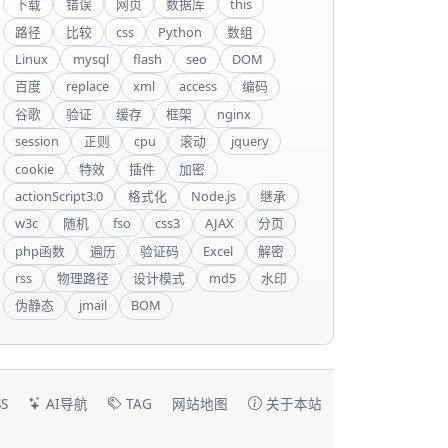
下载
错误
网页
数据库
this
路径
比较
css
Python
数组
Linux
mysql
flash
seo
DOM
百度
replace
xml
access
编码
谷歌
验证
缓存
框架
nginx
session
正则
cpu
滚动
jquery
cookie
特效
插件
加密
actionScript3.0
格式化
Node.js
继承
w3c
随机
fso
css3
AJAX
分页
php函数
遍历
验证码
Excel
解密
rss
物理路径
设计模式
md5
水印
伪静态
jmail
BOM
S
AI导航
TAG
网站地图
关于本站