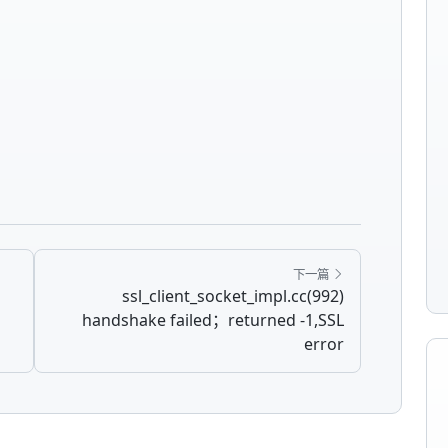
下一篇
ssl_client_socket_impl.cc(992)
handshake failed；returned -1,SSL
error