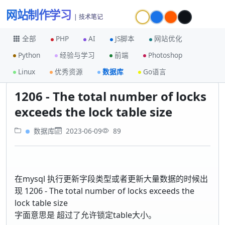
网站制作学习
| 技术笔记
全部
PHP
AI
JS脚本
网站优化
Python
经验与学习
前端
Photoshop
首页
数据库
Linux
优秀资源
数据库
Go语言
1206 - The total number of locks exceeds the lock table size
1206 - The total number of locks
exceeds the lock table size
数据库
2023-06-09
89
在mysql 执行更新字段类型或者更新大量数据的时候出
现 1206 - The total number of locks exceeds the
lock table size
字面意思是 超过了允许锁定table大小。