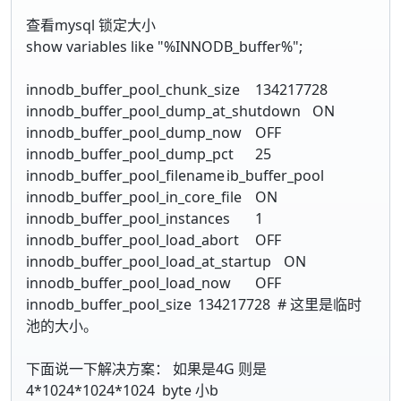
查看mysql 锁定大小
show variables like "%INNODB_buffer%";
innodb_buffer_pool_chunk_size
134217728
innodb_buffer_pool_dump_at_shutdown
ON
innodb_buffer_pool_dump_now
OFF
innodb_buffer_pool_dump_pct
25
innodb_buffer_pool_filename
ib_buffer_pool
innodb_buffer_pool_in_core_file
ON
innodb_buffer_pool_instances
1
innodb_buffer_pool_load_abort
OFF
innodb_buffer_pool_load_at_startup
ON
innodb_buffer_pool_load_now
OFF
innodb_buffer_pool_size
134217728 # 这里是临时
池的大小。
下面说一下解决方案： 如果是4G 则是
4*1024*1024*1024 byte 小b