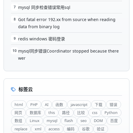
7
mysql 同步检查错误常用sql
8
Got fatal error 192.xx from source when reading
data from binary log
9
redis windows 密码登录
10
mysql同步错误Coordinator stopped because there
wer
标签云
html
PHP
AI
函数
javascript
下载
错误
网页
数据库
this
路径
比较
css
Python
数组
Linux
mysql
flash
seo
DOM
百度
replace
xml
access
编码
谷歌
验证