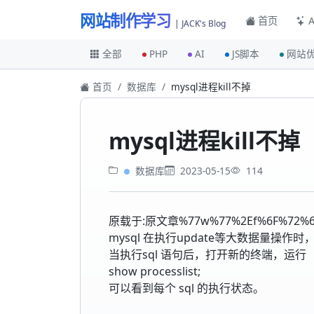
网站制作学习
首页
A
| JACK's Blog
全部
PHP
AI
JS脚本
网站
首页
数据库
mysql进程kill不掉
mysql进程kill不掉
数据库
2023-05-15
114
原载于:原文章%77w%77%2Ef%6F%72%6
mysql 在执行update等大数据量操作时
当执行sql 语句后，打开新的终端，运行
show processlist;
可以看到每个 sql 的执行状态。