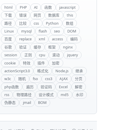
html
PHP
AI
函数
javascript
下载
错误
网页
数据库
this
路径
比较
css
Python
数组
Linux
mysql
flash
seo
DOM
百度
replace
xml
access
编码
谷歌
验证
缓存
框架
nginx
session
正则
cpu
滚动
jquery
cookie
特效
插件
加密
actionScript3.0
格式化
Node.js
继承
w3c
随机
fso
css3
AJAX
分页
php函数
遍历
验证码
Excel
解密
rss
物理路径
设计模式
md5
水印
伪静态
jmail
BOM