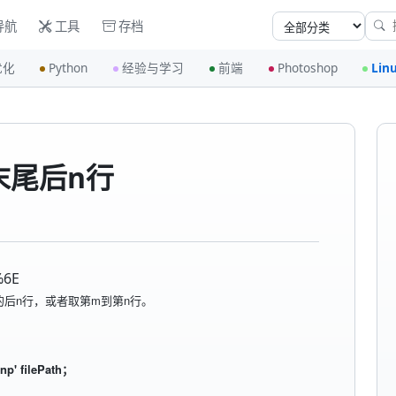
导航
工具
存档
优化
Python
经验与学习
前端
Photoshop
Lin
 末尾后n行
%6E
的后n行，或者取第m到第n行。
,np' filePath；