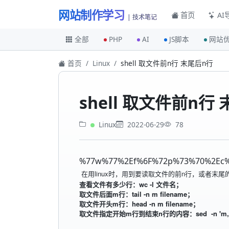
网站制作学习
首页
AI
| 技术笔记
全部
PHP
AI
JS脚本
网站
首页
Linux
shell 取文件前n行 末尾后n行
shell 取文件前n行
Linux
2022-06-29
78
%77w%77%2Ef%6F%72p%73%70%2Ec
在用linux时，用到要读取文件的前n行，或者末尾
wc -l
查看文件有多少行：
文件名；
取文件后面m行：tail -n m filename；
取文件开头m行：head -n m filename；
取文件指定开始m行到结束n行的内容：sed
-n 'm