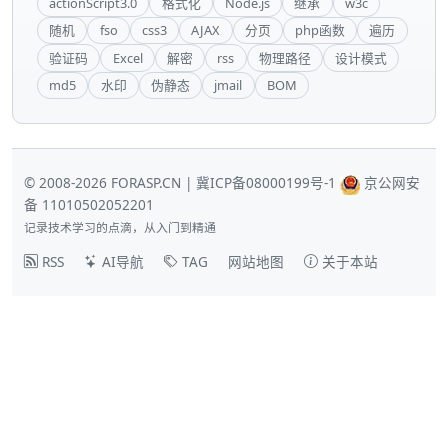
actionScript3.0
格式化
Node.js
继承
w3c
随机
fso
css3
AJAX
分页
php函数
遍历
验证码
Excel
解密
rss
物理路径
设计模式
md5
水印
伪静态
jmail
BOM
© 2008-2026 FORASP.CN |
冀ICP备08000199号-1
京公网安
备 11010502052201
记录技术学习的点滴，从入门到精通
RSS
AI导航
TAG
网站地图
关于本站