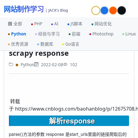
网站制作学习
| JACK's Blog
全部
PHP
AI
JS脚本
网站优化
Python
经验与学习
前端
Photoshop
Linux
首页
Python
scrapy response
优秀资源
数据库
Go语言
scrapy response
Python
2022-02-08
102
转载%77%77%77
请%2E%66%6F%72%61%73%70%2E%63%6E注明
转载
于 https://www.cnblogs.com/baohanblog/p/12675708.
解析response
parse()方法的参数 response 是start_urls里面的链接爬取后的