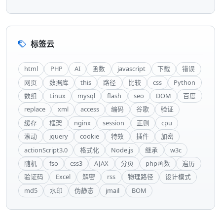
标签云
html
PHP
AI
函数
javascript
下载
错误
网页
数据库
this
路径
比较
css
Python
数组
Linux
mysql
flash
seo
DOM
百度
replace
xml
access
编码
谷歌
验证
缓存
框架
nginx
session
正则
cpu
滚动
jquery
cookie
特效
插件
加密
actionScript3.0
格式化
Node.js
继承
w3c
随机
fso
css3
AJAX
分页
php函数
遍历
验证码
Excel
解密
rss
物理路径
设计模式
md5
水印
伪静态
jmail
BOM