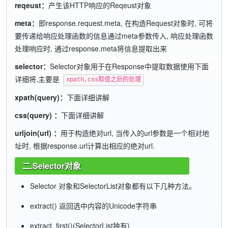
reqeust：
产生该HTTP响应的Reqeust对象
meta：
即response.request.meta, 在构造Request对象时, 可将
要传递给响应处理函数的信息通过meta参数传入, 响应处理函数
处理响应时, 通过response.meta将信息提取出来
selector：
Selector对象用于在Response中提取数据使用下面
详细将,主要是
xpath,css取值之后的处理
xpath(query)：
下面详细讲解
css(query) ：
下面详细讲解
urljoin(url) ：
用于构造绝对url, 当传入的url参数是一个相对地
址时, 根据response.url计算出相应的绝对url.
二.Selector对象
Selector 对象和SelectorList对象都有以下几种方法。
extract() 返回选中内容的Unicode字符串
extract_first()(SelectorList独有)