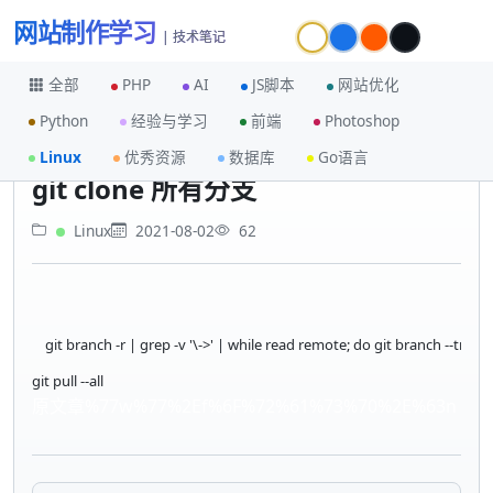
网站制作学习
| 技术笔记
全部
PHP
AI
JS脚本
网站优化
Python
经验与学习
前端
Photoshop
首页
Linux
git clone 所有分支
Linux
优秀资源
数据库
Go语言
git clone 所有分支
Linux
2021-08-02
62
git branch -r | grep -v '\->' | while read remote; do git branch --track
git pull --all
原文章%77w%77%2Ef%6F%72%61%73%70%2E%63n