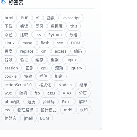
标签云
html
PHP
AI
函数
javascript
下载
错误
网页
数据库
this
路径
比较
css
Python
数组
Linux
mysql
flash
seo
DOM
百度
replace
xml
access
编码
谷歌
验证
缓存
框架
nginx
session
正则
cpu
滚动
jquery
cookie
特效
插件
加密
actionScript3.0
格式化
Node.js
继承
w3c
随机
fso
css3
AJAX
分页
php函数
遍历
验证码
Excel
解密
rss
物理路径
设计模式
md5
水印
伪静态
jmail
BOM