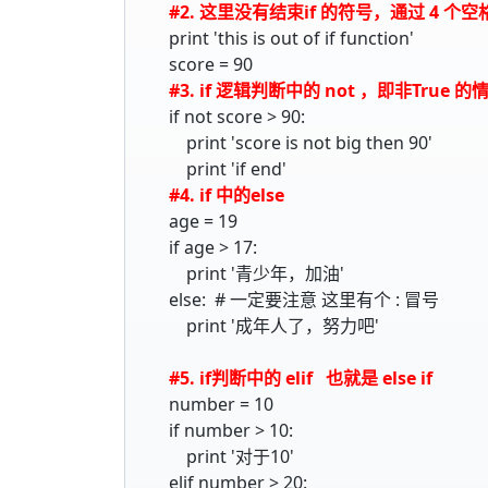
#2. 这里没有结束if 的符号，通过 4 个
print 'this is out of if function'
score = 90
#3. if 逻辑判断中的 not ，即非True 的
if not score > 90:
print 'score is not big then 90'
print 'if end'
#4. if 中的else
age = 19
if age > 17:
print '青少年，加油'
else: # 一定要注意 这里有个 : 冒号
print '成年人了，努力吧'
#5. if判断中的 elif 也就是 else if
number = 10
if number > 10:
print '对于10'
elif number > 20: