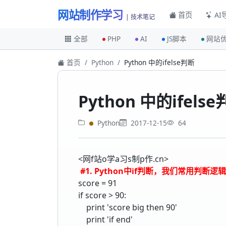
网站制作学习
首页
AI
| 技术笔记
全部
PHP
AI
JS脚本
网站
首页
Python
Python 中的ifelse判断
Python 中的ifels
Python
2017-12-15
64
<网f站o学a习s制p作.cn>
#1. Python中if判断，我们常用判断逻辑，
score = 91
if score > 90:
print 'score big then 90'
print 'if end'