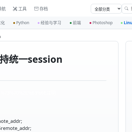
导航
工具
存档
优化
Python
经验与学习
前端
Photoshop
Lin
n
持统一session
1%73%70%2E%63%6E注明
mote_addr;
$remote_addr;