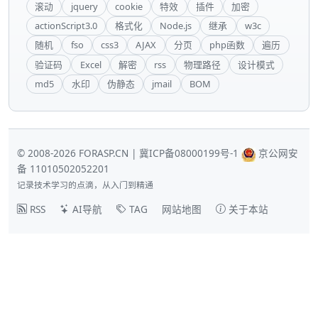
滚动
jquery
cookie
特效
插件
加密
actionScript3.0
格式化
Node.js
继承
w3c
随机
fso
css3
AJAX
分页
php函数
遍历
验证码
Excel
解密
rss
物理路径
设计模式
md5
水印
伪静态
jmail
BOM
© 2008-2026 FORASP.CN |
冀ICP备08000199号-1
京公网安
备 11010502052201
记录技术学习的点滴，从入门到精通
RSS
AI导航
TAG
网站地图
关于本站