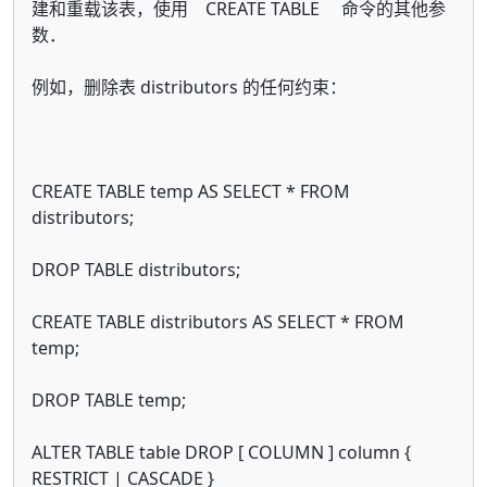
建和重载该表，使用 CREATE TABLE 命令的其他参
数．
例如，删除表 distributors 的任何约束：
CREATE TABLE temp AS SELECT * FROM
distributors;
DROP TABLE distributors;
CREATE TABLE distributors AS SELECT * FROM
temp;
DROP TABLE temp;
ALTER TABLE table DROP [ COLUMN ] column {
RESTRICT | CASCADE }