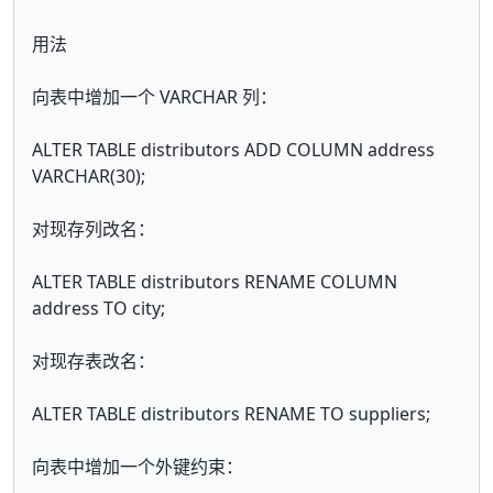
用法
向表中增加一个 VARCHAR 列：
ALTER TABLE distributors ADD COLUMN address
VARCHAR(30);
对现存列改名：
ALTER TABLE distributors RENAME COLUMN
address TO city;
对现存表改名：
ALTER TABLE distributors RENAME TO suppliers;
向表中增加一个外键约束：