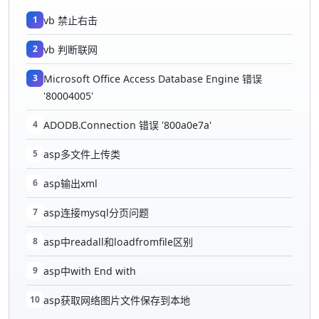
1
vb 禁止右击
2
vb 判断联网
3
Microsoft Office Access Database Engine 错误
'80004005'
4
ADODB.Connection 错误 '800a0e7a'
5
asp多文件上传类
6
asp输出xml
7
asp连接mysql分页问题
8
asp中readall和loadfromfile区别
9
asp中with End with
10
asp获取网络图片文件保存到本地