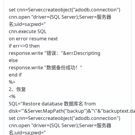
set cnn=Server.createobject("adodb.connection")
cnn.open "driver={SQL Server};Server=服务器
名;uid=sa;pwd="
cnn.execute SQL
on error resume next
if err<>0 then
response.write "错误："&err.Descripting
else
response.write "数据备份成功！"
end if
%>
2、恢复
<%
SQL="Restore database 数据库名 from
disk='"&Server.MapPath("backup")&"\"&"backuptext.da
set cnn=Server.createobject("adodb.connection")
cnn.open "driver={SQL Server};Server=服务器
名;uid=sa;pwd="