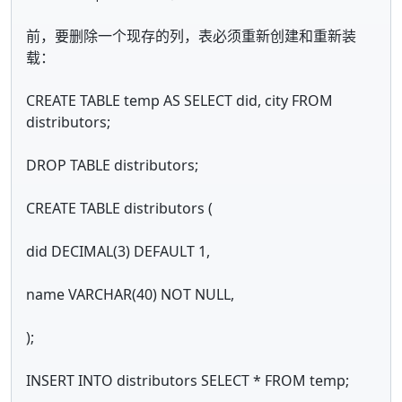
前，要删除一个现存的列，表必须重新创建和重新装
载：
CREATE TABLE temp AS SELECT did, city FROM
distributors;
DROP TABLE distributors;
CREATE TABLE distributors (
did DECIMAL(3) DEFAULT 1,
name VARCHAR(40) NOT NULL,
);
INSERT INTO distributors SELECT * FROM temp;