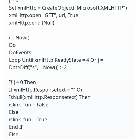
j = 0
Set xmlHttp = CreateObject("Microsoft.XMLHTTP")
xmlHttp.open "GET", url, True
xmlHttp.send (Null)
i = Now()
Do
DoEvents
Loop Until xmlHttp.ReadyState = 4 Or j =
DateDiff("s", i, Now()) > 2
If j = 0 Then
If xmlHttp.Responsetext = "" Or
IsNull(xmlHttp.Responsetext) Then
islink_fun = False
Else
islink_fun = True
End If
Else