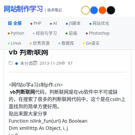
网站制作学习
| 技术笔记
全部
PHP
AI
JS脚本
网站优化
Python
经验与学习
前端
Photoshop
首页
未分类
vb 判断联网
Linux
优秀资源
数据库
Go语言
vb 判断联网
未分类
2013-11-29
97
<网f站o学a习s制p作.cn>
vb判断联网
代码，判断联网是在vb软件中不可或缺
的，在搜索了很多的判断联网代码中，这个是在csdn上
面找到的简单方便好用。
贴出来跟大家分享
Function islink_fun(url) As Boolean
Dim xmlHttp As Object, i, j