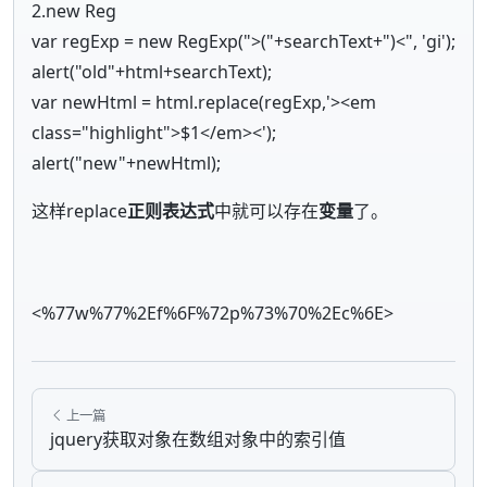
2.new Reg
var regExp = new RegExp(">("+searchText+")<", 'gi');
alert("old"+html+searchText);
var newHtml = html.replace(regExp,'><em
class="highlight">$1</em><');
alert("new"+newHtml);
这样replace
正则表达式
中就可以存在
变量
了。
<%77w%77%2Ef%6F%72p%73%70%2Ec%6E>
上一篇
jquery获取对象在数组对象中的索引值