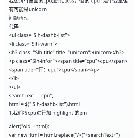
我想讲行里面的cpu进行加css，但该"cpu" 是个变量也
有可能是unicorn
问题再现
代码
<ul class="Slh-dashb-list">
<li class="Slh-warn">
<h3 class="Slh-title" title="unicorn">unicorn</h3>
<p class="Slh-infor"><span title="cpu">cpu</span>
<span title="行：cpu">cpu</span></p>
</li>
</ul>
searchText = "cpu";
html = $(".Slh-dashb-list").html
1.我们将cpu进行加 highlight 的em
alert("old"+html);
var newHtml = html.replace("/>("+searchText+")