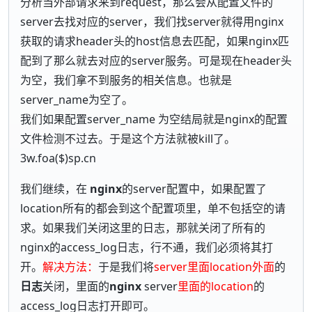
分析当外部请求来到request，那么会从配置文件的
server去找对应的server，我们找server就得用nginx
获取的请求header头的host信息去匹配，如果nginx匹
配到了那么就去对应的server服务。可是现在header头
为空，我们拿不到服务的相关信息。也就是
server_name为空了。
我们如果配置server_name 为空结局就是nginx的配置
文件检测不过去。于是这个方法就被kill了。
3w.foa($)sp.cn
我们继续，在
nginx
的server配置中，如果配置了
location所有的都会到这个配置项里，单不包括空的请
求。如果我们关闭这里的日志，那就关闭了所有的
nginx的access_log日志，行不通，我们必须将其打
开。
解决方法：
于是我们将
server里面location外面
的
日志
关闭，里面的
nginx
server
里面的location
的
access_log日志打开即可。