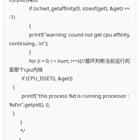
if (sched_getaffinity(0, sizeof(get), &get) ==
-1)
{
printf("warning: cound not get cpu affinity,
continuing...\n");
}
for (i = 0; i < num; i++){//循环判断当前运行的
是那个cpu内核
if (CPU_ISSET(i, &get))
{
printf("this process %d is running processor :
%d\n",getpid(), i);
}
}
*/
}