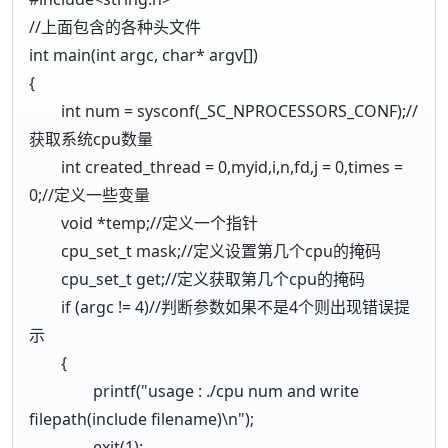
//上面包含的各种头文件
int main(int argc, char* argv[])
{
int num = sysconf(_SC_NPROCESSORS_CONF);//
获取系统cpu数量
int created_thread = 0,myid,i,n,fd,j = 0,times =
0;//定义一些变量
void *temp;//定义一个指针
cpu_set_t mask;//定义设置第几个cpu的掩码
cpu_set_t get;//定义获取第几个cpu的掩码
if (argc != 4)//判断参数如果不是4个则出现错误提
示
{
printf("usage : ./cpu num and write
filepath(include filename)\n");
exit(1);