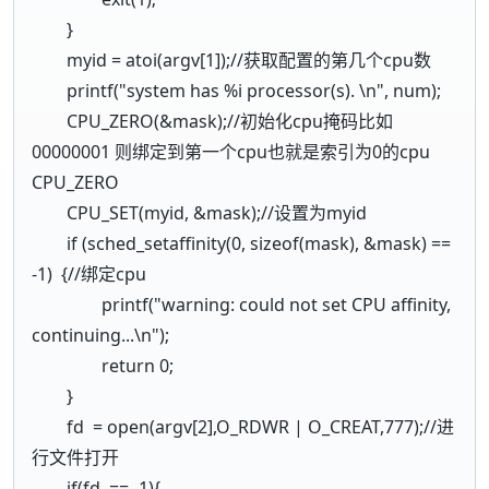
}
myid = atoi(argv[1]);//获取配置的第几个cpu数
printf("system has %i processor(s). \n", num);
CPU_ZERO(&mask);//初始化cpu掩码比如
00000001 则绑定到第一个cpu也就是索引为0的cpu
CPU_ZERO
CPU_SET(myid, &mask);//设置为myid
if (sched_setaffinity(0, sizeof(mask), &mask) ==
-1) {//绑定cpu
printf("warning: could not set CPU affinity,
continuing...\n");
return 0;
}
fd = open(argv[2],O_RDWR | O_CREAT,777);//进
行文件打开
if(fd == -1){