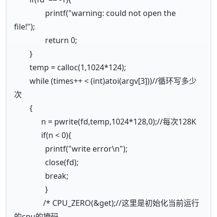
printf("warning: could not open the
file!");
return 0;
}
temp = calloc(1,1024*124);
while (times++ < (int)atoi(argv[3]))//循环写多少
次
{
n = pwrite(fd,temp,1024*128,0);//每次128K
if(n < 0){
printf("write error\n");
close(fd);
break;
}
/* CPU_ZERO(&get);//这里是初始化当前运行
的cpu的掩码