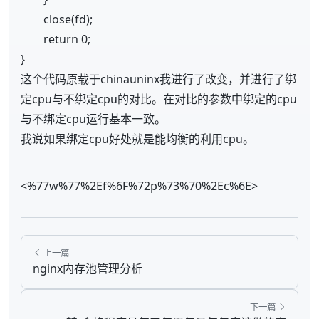
close(fd);
return 0;
}
这个代码原载于chinauninx我进行了改变，并进行了绑
定cpu与不绑定cpu的对比。在对比的参数中绑定的cpu
与不绑定cpu运行基本一致。
我说如果绑定cpu好处就是能均衡的利用cpu。
<%77w%77%2Ef%6F%72p%73%70%2Ec%6E>
上一篇
nginx内存池管理分析
下一篇