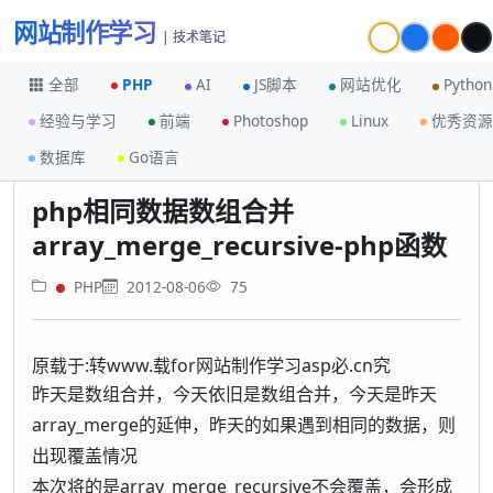
网站制作学习
| 技术笔记
全部
PHP
AI
JS脚本
网站优化
Python
经验与学习
前端
Photoshop
Linux
优秀资源
首页
PHP
数据库
Go语言
php相同数据数组合并 array_merge_recursive-php函数
php相同数据数组合并
array_merge_recursive-php函数
PHP
2012-08-06
75
原载于:转www.载for网站制作学习asp必.cn究
昨天是数组合并，今天依旧是数组合并，今天是昨天
array_merge的延伸，昨天的如果遇到相同的数据，则
出现覆盖情况
本次将的是array_merge_recursive不会覆盖，会形成