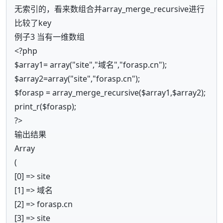
无索引的，看来数组合并array_merge_recursive进行
比较了key
例子3 当有一维数组
<?php
$array1= array("site","域名","forasp.cn");
$array2=array("site","forasp.cn");
$forasp = array_merge_recursive($array1,$array2);
print_r($forasp);
?>
输出结果
Array
(
[0] => site
[1] => 域名
[2] => forasp.cn
[3] => site