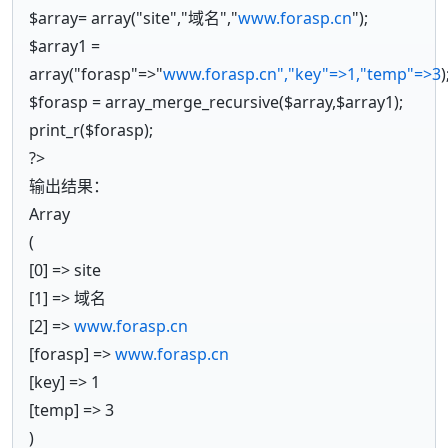
$array= array("site","域名","
www.forasp.cn
");
$array1 =
array("forasp"=>"
www.forasp.cn","key"=>1,"temp"=>3
)
$forasp = array_merge_recursive($array,$array1);
print_r($forasp);
?>
输出结果：
Array
(
[0] => site
[1] => 域名
[2] =>
www.forasp.cn
[forasp] =>
www.forasp.cn
[key] => 1
[temp] => 3
)