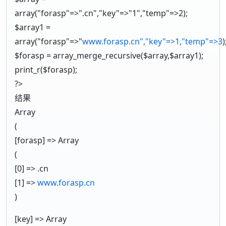
array("forasp"=>".cn","key"=>"1","temp"=>2);
$array1 =
array("forasp"=>"
www.forasp.cn","key"=>1,"temp"=>3
)
$forasp = array_merge_recursive($array,$array1);
print_r($forasp);
?>
结果
Array
(
[forasp] => Array
(
[0] => .cn
[1] =>
www.forasp.cn
)
[key] => Array