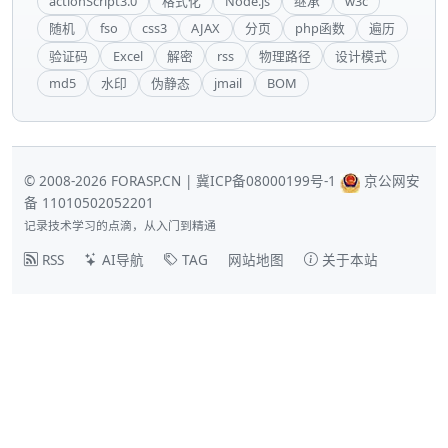
actionScript3.0
格式化
Node.js
继承
w3c
随机
fso
css3
AJAX
分页
php函数
遍历
验证码
Excel
解密
rss
物理路径
设计模式
md5
水印
伪静态
jmail
BOM
© 2008-2026 FORASP.CN |
冀ICP备08000199号-1
京公网安
备 11010502052201
记录技术学习的点滴，从入门到精通
RSS
AI导航
TAG
网站地图
关于本站