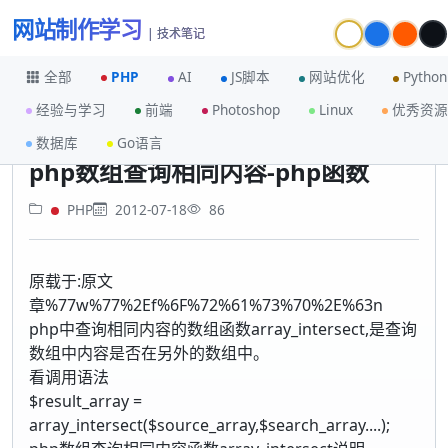
网站制作学习
| 技术笔记
全部
PHP
AI
JS脚本
网站优化
Python
经验与学习
前端
Photoshop
Linux
优秀资源
首页
PHP
php数组查询相同内容-php函数
数据库
Go语言
php数组查询相同内容-php函数
PHP
2012-07-18
86
原载于:原文
章%77w%77%2Ef%6F%72%61%73%70%2E%63n
php中查询相同内容的数组函数array_intersect,是查询
数组中内容是否在另外的数组中。
看调用语法
$result_array =
array_intersect($source_array,$search_array....);