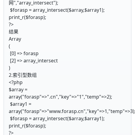
网","array_intersect");
$forasp = array_intersect($array,$array1);
print_r($forasp);
?>
结果
Array
(
[0] => forasp
[2] => array_intersect
)
2.索引型数组
<?php
$array =
array("forasp"=>".cn","key"=>"1","temp"=>2);
$array1 =
array("forasp"=>"www.forasp.cn","key"=>1,"temp"=>3)
$forasp = array_intersect($array,$array1);
print_r($forasp);
?>