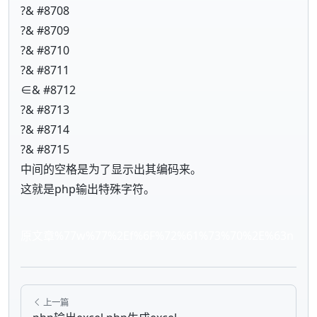
?& #8708
?& #8709
?& #8710
?& #8711
∈& #8712
?& #8713
?& #8714
?& #8715
中间的空格是为了显示出其编码来。
这就是php输出特殊字符。
原文章%77w%77%2Ef%6F%72%61%73%70%2E%63n
上一篇