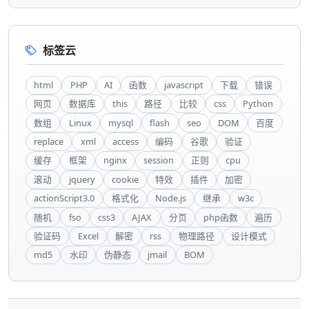
标签云
html
PHP
AI
函数
javascript
下载
错误
网页
数据库
this
路径
比较
css
Python
数组
Linux
mysql
flash
seo
DOM
百度
replace
xml
access
编码
谷歌
验证
缓存
框架
nginx
session
正则
cpu
滚动
jquery
cookie
特效
插件
加密
actionScript3.0
格式化
Node.js
继承
w3c
随机
fso
css3
AJAX
分页
php函数
遍历
验证码
Excel
解密
rss
物理路径
设计模式
md5
水印
伪静态
jmail
BOM