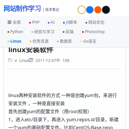
网站制作学习
| 技术笔记
全部
PHP
AI
JS脚本
网站优化
Python
经验与学习
前端
Photoshop
首页
Linux
linux安装软件
Linux
优秀资源
数据库
Go语言
linux安装软件
Linux
2011-12-07
108
转载%77%77%77
请%2E%66%6F%72%61%73%70%2E%63%6E注明
linux两种安装软件的方式 一种是创建yum包，来进行
安装文件 ，一种是直接安装
首先创建yum的配置文件（用root权限）
1，进入etc/目录下，再进入 yum.repos.d/目录，新建
一个yum的基础配置文件。比如CentOS-Base.repo