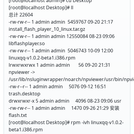
[root@localhost admin]# cd Desktop
[root@localhost Desktop]# ll
总计 22604
-rw-rw-r-- 1 admin admin 5459767 09-20 21:17
install_flash_player_10_linux.tar.gz
-rw-rw-r-- 1 admin admin 12550084 08-23 09:06
libflashplayer.so
-rw-rw-r-- 1 admin admin 5046743 10-09 12:00
linuxqq-v1.0.2-beta1.i386.rpm
lrwxrwxrwx 1 admin admin 56 09-20 21:31
npviewer ->
/usr/lib/nsluginwrapper/noarch/npviewer/usr/bin/npv
-rw-r--r-- 1 admin admin 5076 09-12 16:51
trash.desktop
drwxrwxr-x 5 admin admin 4096 08-23 09:06 usr
-rw-rw-r-- 1 admin admin 1470 09-26 21:29 安装
flash.txt
[root@localhost Desktop]# rpm -ivh linuxqq-v1.0.2-
beta1.i386.rpm