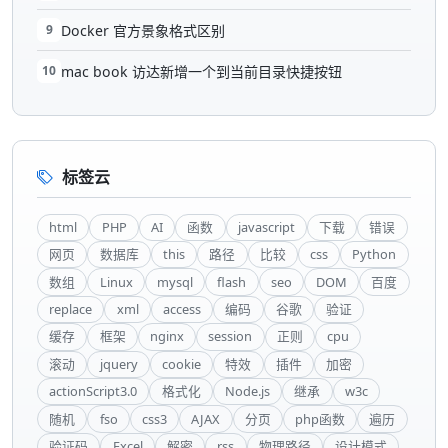
9
Docker 官方景象格式区别
10
mac book 访达新增一个到当前目录快捷按钮
标签云
html
PHP
AI
函数
javascript
下载
错误
网页
数据库
this
路径
比较
css
Python
数组
Linux
mysql
flash
seo
DOM
百度
replace
xml
access
编码
谷歌
验证
缓存
框架
nginx
session
正则
cpu
滚动
jquery
cookie
特效
插件
加密
actionScript3.0
格式化
Node.js
继承
w3c
随机
fso
css3
AJAX
分页
php函数
遍历
验证码
Excel
解密
rss
物理路径
设计模式