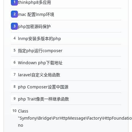
1
thinkphp8多应用
2
mac 配置lnmp环境
3
php加密源码保护
4
lnmp安装多版本的php
5
指定php运行composer
6
Windown php下载地址
7
laravel自定义全局函数
8
php Composer设置中国源
9
php Trait像类一样继承函数
10
Class
"Symfony\Bridge\PsrHttpMessage\Factory\HttpFoundatio
no