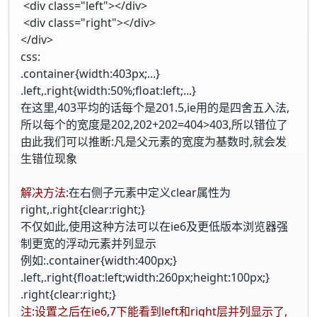
<div class="left"></div>
<div class="right"></div>
</div>
css:
.container{width:403px;...}
.left,.right{width:50%;float:left;...}
在这里,403平均的话每个是201.5,ie用的是四舍五入法,
所以每个的宽度是202,202+202=404>403,所以错位了
由此我们可以推断:凡是父元素的宽度为基数时,就会发
生错位现象
解决方法
:在右侧子元素中定义clear属性为
right,.right{clear:right;}
不仅如此,使用这种方法可以在ie6及更低版本浏览器强
制更宽的浮动元素并列显示
例如:.container{width:400px;}
.left,.right{float:left;width:260px;height:100px;}
.right{clear:right;}
注:设置之后在ie6,7下能看到left和right层并列显示了,