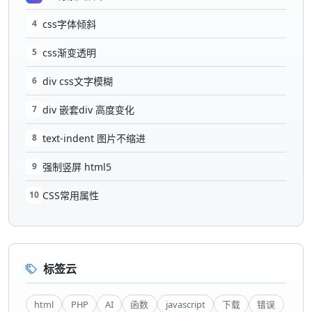
4
css字体倾斜
5
css渐变透明
6
div css文字模糊
7
div 嵌套div 高度变化
8
text-indent 图片不缩进
9
强制竖屏 html5
10
CSS常用属性
标签云
html
PHP
AI
函数
javascript
下载
错误