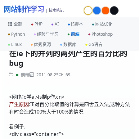
网站制作学习
| 技术笔记
全部
PHP
AI
JS脚本
网站优化
Python
经验与学习
前端
Photoshop
首页
前端
在ie下的并列的两列产生的百分比的bug
Linux
优秀资源
数据库
Go语言
在ie下的并列的两列产生的百分比的
bug
前端
2011-08-25
69
<网f站o学a习s制p作.cn>
产生原因
:IE对百分比取值的计算是四舍五入法,这种方法
有时会造成100%大于100%的情况
看例子:
<div class="container">