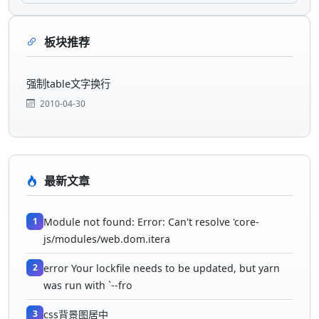
板块推荐
强制table文字换行
2010-04-30
最新文章
1
Module not found: Error: Can't resolve 'core-
js/modules/web.dom.itera
2
error Your lockfile needs to be updated, but yarn
was run with `--fro
3
css背景图居中