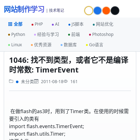
网站制作学习
| 技术笔记
全部
PHP
AI
JS脚本
网站优化
Python
经验与学习
前端
Photoshop
首页
未分类
Linux
优秀资源
数据库
Go语言
1046: 找不到类型，或者它不是编译时常数: TimerEvent
1046: 找不到类型，或者它不是编译
时常数: TimerEvent
未分类
2011-08-18
161
在做flash的as3时，用到了Timer类。在使用的时候需
要引入的类有
import flash.events.TimerEvent;
import flash.utils.Timer;