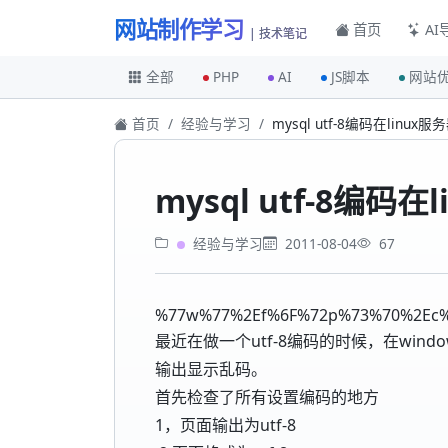
网站制作学习
首页
AI
| 技术笔记
全部
PHP
AI
JS脚本
网站
首页
经验与学习
mysql utf-8编码在linu
mysql utf-8编
经验与学习
2011-08-04
67
%77w%77%2Ef%6F%72p%73%70%2Ec
最近在做一个utf-8编码的时候，在wind
输出显示乱码。
首先检查了所有设置编码的地方
1，页面输出为utf-8