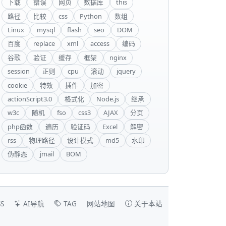
下载
错误
网页
数据库
this
路径
比较
css
Python
数组
Linux
mysql
flash
seo
DOM
百度
replace
xml
access
编码
谷歌
验证
缓存
框架
nginx
session
正则
cpu
滚动
jquery
cookie
特效
插件
加密
actionScript3.0
格式化
Node.js
继承
w3c
随机
fso
css3
AJAX
分页
php函数
遍历
验证码
Excel
解密
rss
物理路径
设计模式
md5
水印
伪静态
jmail
BOM
S
AI导航
TAG
网站地图
关于本站