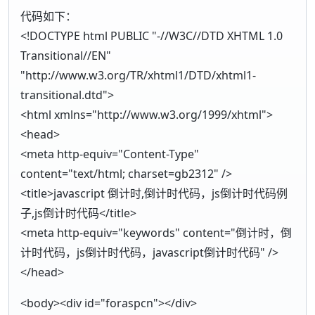
代码如下：
<!DOCTYPE html PUBLIC "-//W3C//DTD XHTML 1.0
Transitional//EN"
"http://www.w3.org/TR/xhtml1/DTD/xhtml1-
transitional.dtd">
<html xmlns="http://www.w3.org/1999/xhtml">
<head>
<meta http-equiv="Content-Type"
content="text/html; charset=gb2312" />
<title>javascript 倒计时,倒计时代码，js倒计时代码例
子,js倒计时代码</title>
<meta http-equiv="keywords" content="倒计时，倒
计时代码，js倒计时代码，javascript倒计时代码" />
</head>
<body><div id="foraspcn"></div>