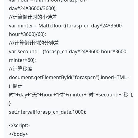
day*24*3600)/3600);
//计算倒计时的小诗差
var minter = Math.floor((forasp_cn-day*24*3600-
hour*3600)/60);
///计算倒计时的分钟差
var secound = (forasp_cn-day*24*3600-hour*3600-
minter*60);
//计算秒差
document.getElementById("foraspcn").innerHTML=
("倒计
时"+day+"天"+hour+"时"+minter+"时"+secound+"秒");
}
setInterval(forasp_cn_date,1000);
</script>
</body>