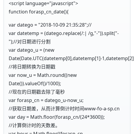
<script language="javascript">
function forasp_cn_date(){
var datego = "2018-10-09 21:35:28";//
var datetemp = (datego.replace(/:| /g,"-")).split("-
");//对日期进行分割
var datego_u = (new
Date(Date.UTC(datetemp[0],datetemp[1]-1,datetemp[2],
//将日期转换为日期戳
var now_u = Math.round((new
Date()).valueOf()/1000);
//现在的日期戳去除了毫秒
var forasp_cn = datego_u-now_u;
//获取日期差，从而计算倒计时时间www-fo-a-sp.cn
var day = Math.floor(forasp_cn/(24*3600));
//计算倒计时的天数差。
var hour = Math.floor((forasp_cn-