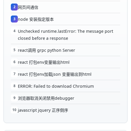
2
网页间通信
3
node 安装指定版本
4
Unchecked runtime.lastError: The message port
closed before a response
5
react调用 grpc python Server
6
react 打包env变量输出html
7
react 打包env加载json 变量输出到html
8
ERROR: Failed to download Chromium
9
浏览器取消关闭禁用debugger
10
javascript jquery 正序倒序