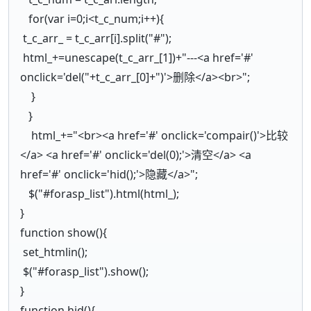
for(var i=0;i<t_c_num;i++){
t_c_arr_ = t_c_arr[i].split("#");
html_+=unescape(t_c_arr_[1])+"---<a href='#'
onclick='del("+t_c_arr_[0]+")'>删除</a><br>";
}
}
html_+="<br><a href='#' onclick='compair()'>比较
</a> <a href='#' onclick='del(0);'>清空</a> <a
href='#' onclick='hid();'>隐藏</a>";
$("#forasp_list").html(html_);
}
function show(){
set_htmlin();
$("#forasp_list").show();
}
function hid(){