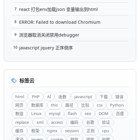
7
react 打包env加载json 变量输出到html
8
ERROR: Failed to download Chromium
9
浏览器取消关闭禁用debugger
10
javascript jquery 正序倒序
标签云
html
PHP
AI
函数
javascript
下载
错误
网页
数据库
this
路径
比较
css
Python
数组
Linux
mysql
flash
seo
DOM
百度
replace
xml
access
编码
谷歌
验证
缓存
框架
nginx
session
正则
cpu
滚动
jquery
cookie
特效
插件
加密