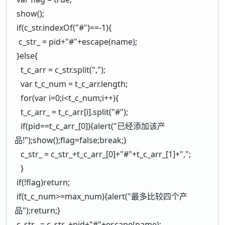
show();
if(c_str.indexOf("#")==-1){
c_str_ = pid+"#"+escape(name);
}else{
t_c_arr = c_str.split(",");
var t_c_num = t_c_arr.length;
for(var i=0;i<t_c_num;i++){
t_c_arr_ = t_c_arr[i].split("#");
if(pid==t_c_arr_[0]){alert("已经添加该产
品!");show();flag=false;break;}
c_str_ = c_str_+t_c_arr_[0]+"#"+t_c_arr_[1]+",";
}
if(!flag)return;
if(t_c_num>=max_num){alert("最多比较四个产
品");return;}
c_str_ = c_str_+pid+"#"+escape(name);