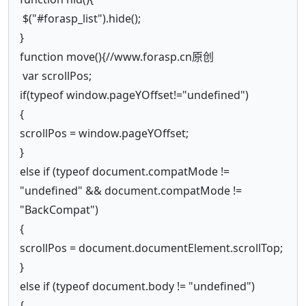
$("#forasp_list").hide();
}
function move(){//www.forasp.cn原创
var scrollPos;
if(typeof window.pageYOffset!="undefined")
{
scrollPos = window.pageYOffset;
}
else if (typeof document.compatMode !=
"undefined" && document.compatMode !=
"BackCompat")
{
scrollPos = document.documentElement.scrollTop;
}
else if (typeof document.body != "undefined")
{