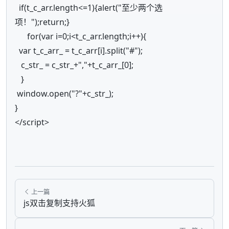
if(t_c_arr.length<=1){alert("至少两个选
项！");return;}
for(var i=0;i<t_c_arr.length;i++){
var t_c_arr_ = t_c_arr[i].split("#");
c_str_ = c_str_+","+t_c_arr_[0];
}
window.open("?"+c_str_);
}
</script>
上一篇
js双击复制支持火狐