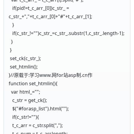
if(pid!=t_c_arr_[0])c_str_ =
c_str_+","+t_c_arr_[0]+"#"+t_c_arr_[1];
}
if(c_str_!="")c_str_=c_str_.substr(1,c_str_.length-1);
}
}
set_ck(c_str_);
set_htmlin();
}//原载于:学习www.网for站asp制.cn作
function set_htmlin(){
var html_="";
c_str = get_ck();
$("#forasp_list").html("");
if(c_str!=""){
t_c_arr = c_str.split(",");
t_c_num = t_c_arr.length;