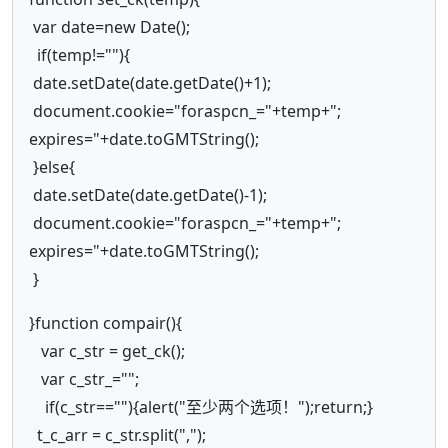
var date=new Date();
if(temp!=""){
date.setDate(date.getDate()+1);
document.cookie="foraspcn_="+temp+";
expires="+date.toGMTString();
}else{
date.setDate(date.getDate()-1);
document.cookie="foraspcn_="+temp+";
expires="+date.toGMTString();
}
}function compair(){
var c_str = get_ck();
var c_str_="";
if(c_str==""){alert("至少两个选项！");return;}
t_c_arr = c_str.split(",");