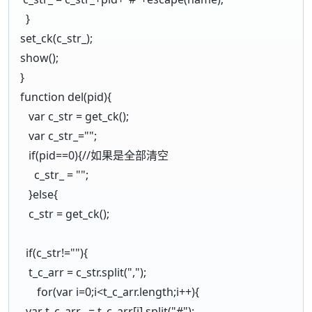
}
set_ck(c_str_);
show();
}
function del(pid){
var c_str = get_ck();
var c_str_="";
if(pid==0){//如果是全部清空
c_str_ = "";
}else{
c_str = get_ck();
if(c_str!=""){
t_c_arr = c_str.split(",");
for(var i=0;i<t_c_arr.length;i++){
var t_c_arr_ = t_c_arr[i].split("#");