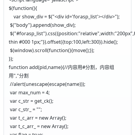
$(function(){
var show_div = $("<div id='forasp_list'></div>");
$("body").append(show_div);
$("#forasp_list").css({position:"relative",width:"200px"
thin #000 1px;"}).offset({top:100,left:300}).hide();
$(window).scroll(function(){move();});
});
function add(pid,name){//内容用#分割，内容组
用","分割
//alert(unescape(escape(name)));
var max_num = 4;
var c_str = get_ck();
var c_str_ = "";
var t_c_arr = new Array();
var t_c_arr_ = new Array();
var flag = true;