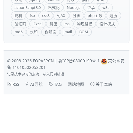
actionScript3.0
格式化
Node.js
继承
w3c
随机
fso
css3
AJAX
分页
php函数
遍历
验证码
Excel
解密
rss
物理路径
设计模式
md5
水印
伪静态
jmail
BOM
© 2008-2026 FORASP.CN |
冀ICP备08000199号-1
京公网安
备 11010502052201
记录技术学习的点滴，从入门到精通
RSS
AI导航
TAG
网站地图
关于本站