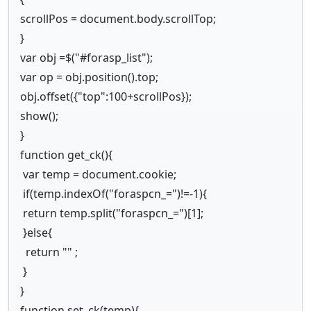
scrollPos = document.body.scrollTop;
}
var obj =$("#forasp_list");
var op = obj.position().top;
obj.offset({"top":100+scrollPos});
show();
}
function get_ck(){
var temp = document.cookie;
if(temp.indexOf("foraspcn_=")!=-1){
return temp.split("foraspcn_=")[1];
}else{
return "" ;
}
}
function set_ck(temp){