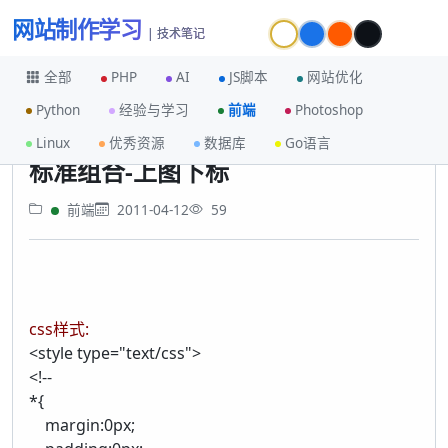
网站制作学习
| 技术笔记
全部
PHP
AI
JS脚本
网站优化
Python
经验与学习
前端
Photoshop
首页
前端
标准组合-上图下标
Linux
优秀资源
数据库
Go语言
标准组合-上图下标
前端
2011-04-12
59
css样式:
<style type="text/css">
<!--
*{
margin:0px;