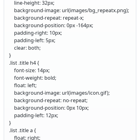
line-height: 32px;
background-image: url(images/bg_repeatx.png);
background-repeat: repeat-x;
background-position: 0px -164px;
padding-right: 10px;
padding-left: 5px;
clear: both;
}
.list .title h4 {
font-size: 14px;
font-weight: bold;
float: left;
background-image: url(images/icon.gif);
background-repeat: no-repeat;
background-position: 0px 10px;
padding-left: 12px;
}
.list .title a {
float: right;