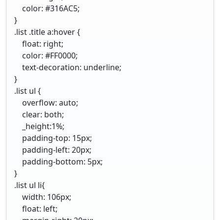
color: #316AC5;
}
.list .title a:hover {
float: right;
color: #FF0000;
text-decoration: underline;
}
.list ul {
overflow: auto;
clear: both;
_height:1%;
padding-top: 15px;
padding-left: 20px;
padding-bottom: 5px;
}
.list ul li{
width: 106px;
float: left;