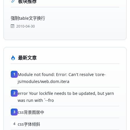
板块推荐
强制table文字换行
2010-04-30
最新文章
1
Module not found: Error: Can't resolve 'core-
js/modules/web.dom.itera
2
error Your lockfile needs to be updated, but yarn
was run with `--fro
3
css背景图居中
4
css字体倾斜