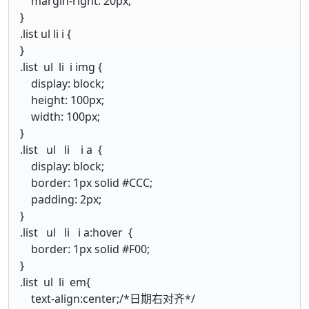
margin-right: 20px;
}
.list ul li i {
}
.list ul li i img {
display: block;
height: 100px;
width: 100px;
}
.list ul li i a {
display: block;
border: 1px solid #CCC;
padding: 2px;
}
.list ul li i a:hover {
border: 1px solid #F00;
}
.list ul li em{
text-align:center;/*日期右对齐*/