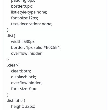
padding:0px;
border:0px;
list-style-type:none;
font-size:12px;
text-decoration: none;
}
.list{
width: 530px;
border: 1px solid #B0C5E4;
overflow: hidden;
}
.clear{
clear:both;
display:block;
overflow:hidden;
font-size: 0px;
}
.list .title {
height: 32px;