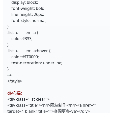
display: block;
font-weight: bold;
line-height: 26px;
font-style: normal;
}
.list ul li em a {
color:#333;
}
.list ul li em a:hover {
color:#FF0000;
text-decoration: underline;
}
-->
</style>
div布局:
<div class="list clear">
<div class="title"><h4>网站制作</h4><a href=""
target="_blank" title="">查阅更多</a></div>