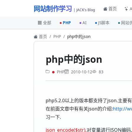
网站制作学习
首页
A
| JACK's Blog
全部
PHP
AI
JS脚本
网站
首页
PHP
php中的json
php中的json
PHP
2010-10-12
83
php5.2.0以上的版本都支持了json.主要有两
在前面文章中有有关json的介绍:
http://w
习一下.
json_encode($str),
对变量进行JSON编码