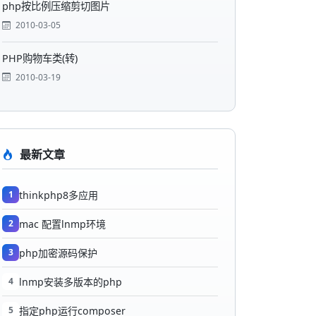
php按比例压缩剪切图片
2010-03-05
PHP购物车类(转)
2010-03-19
最新文章
1
thinkphp8多应用
2
mac 配置lnmp环境
3
php加密源码保护
4
lnmp安装多版本的php
5
指定php运行composer