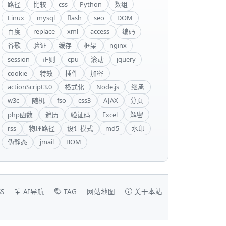
路径
比较
css
Python
数组
Linux
mysql
flash
seo
DOM
百度
replace
xml
access
编码
谷歌
验证
缓存
框架
nginx
session
正则
cpu
滚动
jquery
cookie
特效
插件
加密
actionScript3.0
格式化
Node.js
继承
w3c
随机
fso
css3
AJAX
分页
php函数
遍历
验证码
Excel
解密
rss
物理路径
设计模式
md5
水印
伪静态
jmail
BOM
S
AI导航
TAG
网站地图
关于本站