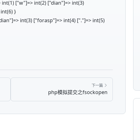
t(1) ["w"]=> int(2) ["dian"]=> int(3)
int(6) }
an"]=> int(3) ["forasp"]=> int(4) ["."]=> int(5)
下一篇
php模拟提交之fsockopen