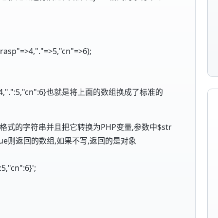
rasp"=>4,"."=>5,"cn"=>6);
rasp":4,".":5,"cn":6}也就是将上面的数组换成了标准的
N 格式的字符串并且把它转换为PHP变量,参数中$str
true则返回的数组,如果不写,返回的是对象
5,"cn":6}';