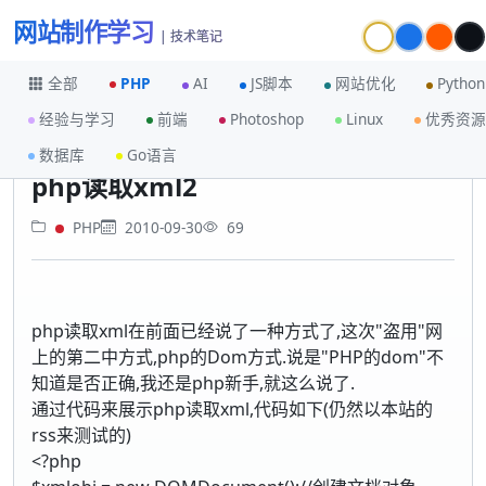
网站制作学习
| 技术笔记
全部
PHP
AI
JS脚本
网站优化
Python
经验与学习
前端
Photoshop
Linux
优秀资源
首页
PHP
php读取xml2
数据库
Go语言
php读取xml2
PHP
2010-09-30
69
php读取xml在前面已经说了一种方式了,这次"盗用"网
上的第二中方式,php的Dom方式.说是"PHP的dom"不
知道是否正确,我还是php新手,就这么说了.
通过代码来展示php读取xml,代码如下(仍然以本站的
rss来测试的)
<?php