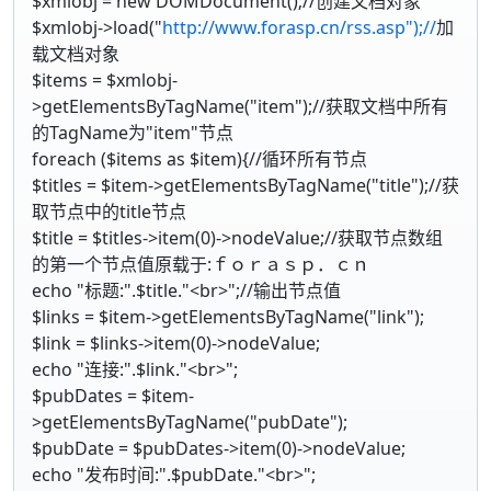
$xmlobj = new DOMDocument();//创建文档对象
$xmlobj->load("
http://www.forasp.cn/rss.asp");//
加
载文档对象
$items = $xmlobj-
>getElementsByTagName("item");//获取文档中所有
的TagName为"item"节点
foreach ($items as $item){//循环所有节点
$titles = $item->getElementsByTagName("title");//获
取节点中的title节点
$title = $titles->item(0)->nodeValue;//获取节点数组
的第一个节点值原载于:ｆｏｒａｓｐ．ｃｎ
echo "标题:".$title."<br>";//输出节点值
$links = $item->getElementsByTagName("link");
$link = $links->item(0)->nodeValue;
echo "连接:".$link."<br>";
$pubDates = $item-
>getElementsByTagName("pubDate");
$pubDate = $pubDates->item(0)->nodeValue;
echo "发布时间:".$pubDate."<br>";