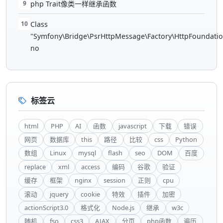
9
php Trait像类一样继承函数
10
Class
"Symfony\Bridge\PsrHttpMessage\Factory\HttpFoundatio
no
标签云
html
PHP
AI
函数
javascript
下载
错误
网页
数据库
this
路径
比较
css
Python
数组
Linux
mysql
flash
seo
DOM
百度
replace
xml
access
编码
谷歌
验证
缓存
框架
nginx
session
正则
cpu
滚动
jquery
cookie
特效
插件
加密
actionScript3.0
格式化
Node.js
继承
w3c
随机
fso
css3
AJAX
分页
php函数
遍历