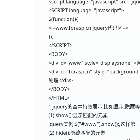
<script language="javascript" src="jque
<SCRIPT language="javascript">
$(function(){
<!--www.forasp.cn jquery代码区-->
});
</SCRIPT>
<BODY>
<div id="www" style="display:non
<div id="foraspcn" style="background
处理</div>
</BODY>
</HTML>
1.jquery的基本特效展示,比如显示,隐藏等
(1).show();显示匹配的元素
jquery实例:$("#www").show();,
(2).hide();隐藏匹配的元素.