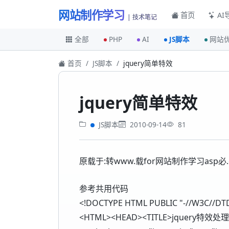
网站制作学习
首页
AI
| 技术笔记
全部
PHP
AI
JS脚本
网站
首页
JS脚本
jquery简单特效
jquery简单特效
JS脚本
2010-09-14
81
原载于:转www.载for网站制作学习asp必.
参考共用代码
<!DOCTYPE HTML PUBLIC "-//W3C//DTD 
<HTML><HEAD><TITLE>jquery特效处理<