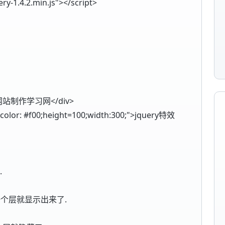
ry-1.4.2.min.js"></script>
e;">网站制作学习网</div>
-color: #f00;height=100;width:300;">jquery特效
.
这样第一个层就显示出来了.