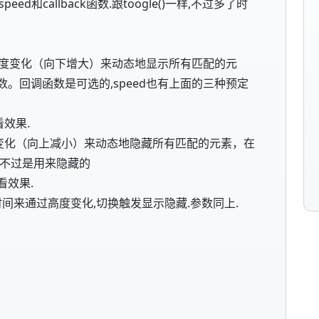
样的多了speed和callback函数.跟toogle()一样,不过多了时
back]);通过高度变化（向下增大）来动态地显示所有匹配的元
。回调函数是可选的,speed也有上面的三种预定
看看效果.
ck]);通过高度变化（向上减小）来动态地隐藏所有匹配的元素，在
上不过是用来隐藏的
;看看效果.
back]);设置时间来通过高度变化,切换触发显示隐藏.参数同上.