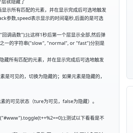
 第二个层就隐藏了
]);以优雅的动画显示所有匹配的元素，并在显示完成后可选地触发
back参数,speed表示显示的时间毫秒,后面的是可选
){alert("回调函数");});这样1秒后第一个层显示全部,然后弹
符串("slow", "normal", or "fast")分别是
]);以优雅的动画隐藏所有匹配的元素，并在显示完成后可选地触发
态。如果元素是可见的，切换为隐藏的；如果元素是隐藏的，
h参数切换元素的可见状态（ture为可见，false为隐藏）。
on(){$("#www").toggle(t++%2==0););测试以下看看是不