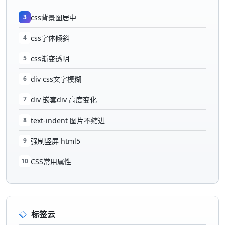
3
css背景图居中
4
css字体倾斜
5
css渐变透明
6
div css文字模糊
7
div 嵌套div 高度变化
8
text-indent 图片不缩进
9
强制竖屏 html5
10
CSS常用属性
标签云