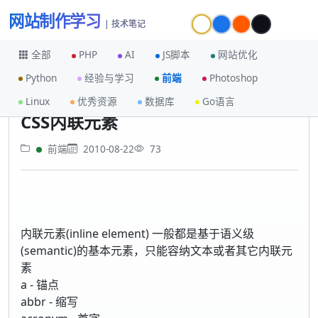
网站制作学习
| 技术笔记
全部
PHP
AI
JS脚本
网站优化
Python
经验与学习
前端
Photoshop
首页
前端
CSS内联元素
Linux
优秀资源
数据库
Go语言
CSS内联元素
前端
2010-08-22
73
转载%77%77%77
请%2E%66%6F%72%61%73%70%2E%63%6E注明
内联元素(inline element) 一般都是基于语义级
(semantic)的基本元素，只能容纳文本或者其它内联元
素
a - 锚点
abbr - 缩写