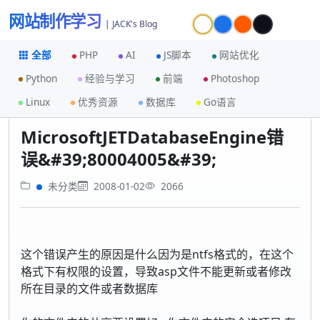
网站制作学习
| JACK's Blog
全部
PHP
AI
JS脚本
网站优化
Python
经验与学习
前端
Photoshop
首页
未分类
Linux
优秀资源
数据库
Go语言
MicrosoftJETDatabaseEngine错误&#39;80004005&#39;
MicrosoftJETDatabaseEngine错
误&#39;80004005&#39;
未分类
2008-01-02
2066
这个错误产生的原因是什么因为是ntfs格式的，在这个
格式下有权限的设置，导致asp文件不能更新或者修改
所在目录的文件或者数据库