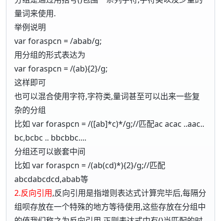
量词来使用.
举例说明
var foraspcn = /abab/g;
用分组的形式表达为
var foraspcn = /(ab){2}/g;
这样即可
也可以混合使用字符,字符类,量词甚至可以出来一些复
杂的分组
比如 var foraspcn = /([ab]*c)*/g;//匹配ac acac ..aac..
bc,bcbc .. bbcbbc....
分组还可以嵌套中间
比如 var foraspcn = /(ab(cd)*){2}/g;//匹配
abcdabcdcd,abab等
2.反向引用
,反向引用是指增则表达式计算完毕后,每隔分
组呗存放在一个特殊的地方等待使用,这些存放在分组中
的值我们称之为反向引用.正则表达式中有()当匹配的时