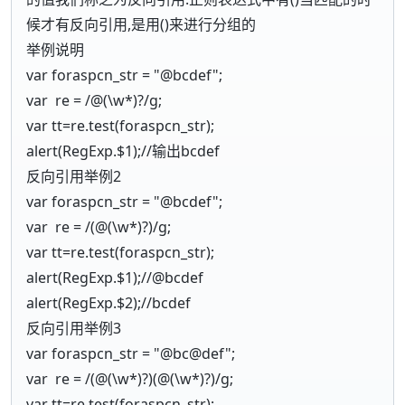
候才有反向引用,是用()来进行分组的
举例说明
var foraspcn_str = "@bcdef";
var re =
/@(\w*)?/g
;
var tt=re.test(foraspcn_str);
alert(RegExp.$1);//输出bcdef
反向引用举例2
var foraspcn_str = "@bcdef";
var re = /(@(\w*)?)/g;
var tt=re.test(foraspcn_str);
alert(RegExp.$1);//@bcdef
alert(RegExp.$2);//bcdef
反向引用举例3
var foraspcn_str = "@bc@def";
var re = /(@(\w*)?)(@(\w*)?)/g;
var tt=re.test(foraspcn_str);