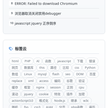
8
ERROR: Failed to download Chromium
9
浏览器取消关闭禁用debugger
10
javascript jquery 正序倒序
标签云
html
PHP
AI
函数
javascript
下载
错误
网页
数据库
this
路径
比较
css
Python
数组
Linux
mysql
flash
seo
DOM
百度
replace
xml
access
编码
谷歌
验证
缓存
框架
nginx
session
正则
cpu
滚动
jquery
cookie
特效
插件
加密
actionScript3.0
格式化
Node.js
继承
w3c
随机
fso
css3
AJAX
分页
php函数
遍历