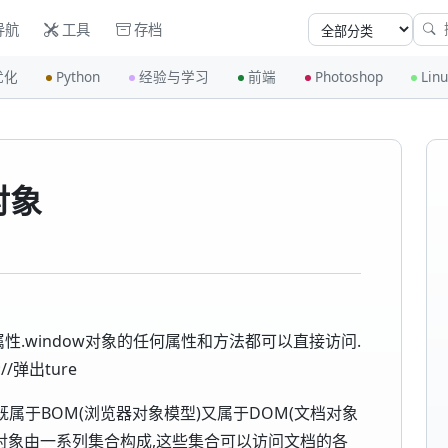
导航
工具
存档
优化
Python
经验与学习
前端
Photoshop
Lin
对象
的属性.window对象的任何属性和方法都可以直接访问.
;//弹出ture
既属于BOM(浏览器对象模型)又属于DOM(文档对象
nt对象由一系列集合构成,这些集合可以访问文档的各